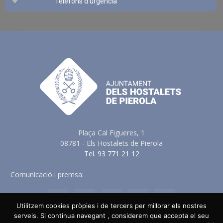
Telèfons d’urgència
Plaça Cal Figueres, 1
08781 - Els Hostalets de Pierola
Tel. 93 771 21 12
Comunicació i premsa:
comunicacio@elshostaletsdepierola.cat
Utilitzem cookies pròpies i de tercers per millorar els nostres
serveis. Si continua navegant , considerem que accepta el seu