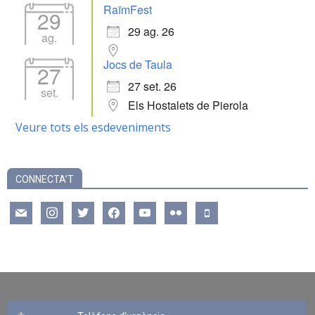
RaïmFest
29
29 ag. 26
ag.
Jocs de Taula
27
27 set. 26
set.
Els Hostalets de Pierola
Veure tots els esdeveniments
CONNECTA’T
mail
instagram
twitter
facebook
youtube
flickr
mobile