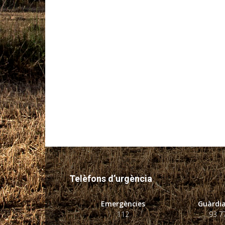
Telèfons d’urgència
Emergències
Guàrdia
112
93 7