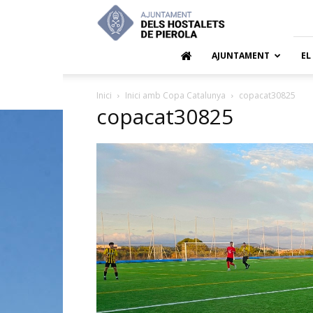
Ajuntamen
dels
Hostalets
de
AJUNTAMENT
EL
Pierola
Inici
Inici amb Copa Catalunya
copacat30825
copacat30825