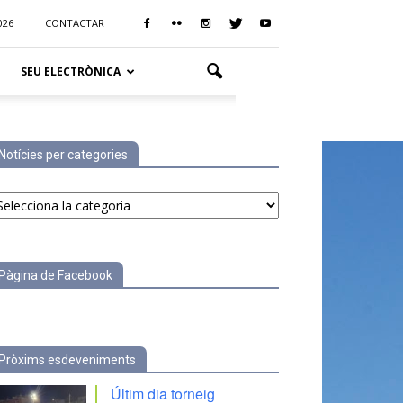
026
CONTACTAR
SEU ELECTRÒNICA
Notícies per categories
tícies
r
tegories
Pàgina de Facebook
Pròxims esdeveniments
Últim dia torneig