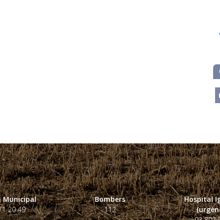
m
 Municipal
Bombers
Hospital 
71 20 49
112
(urgènc
93 807 