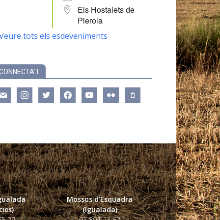
Els Hostalets de
Pierola
Veure tots els esdeveniments
CONNECTA’T
ail
instagram
twitter
facebook
youtube
flickr
mobile
Igualada
Mossos d'Esquadra
ies)
(Igualada)
55 77
93 804 23 62