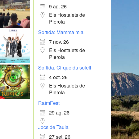
9 ag. 26
Els Hostalets de
Pierola
Sortida: Mamma mia
7 nov. 26
Els Hostalets de
Pierola
Sortida: Cirque du soleil
4 oct. 26
Els Hostalets de
Pierola
RaïmFest
29 ag. 26
Jocs de Taula
27 set. 26