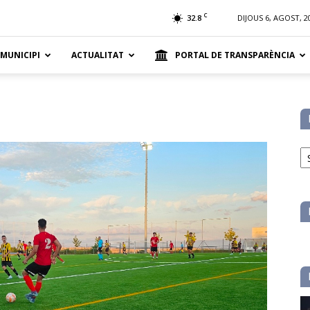
t
C
32.8
DIJOUS 6, AGOST, 2
 MUNICIPI
ACTUALITAT
PORTAL DE TRANSPARÈNCIA
No
pe
ca