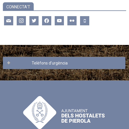
CONNECTA’T
mail
instagram
twitter
facebook
youtube
flickr
mobile
Telèfons d’urgència