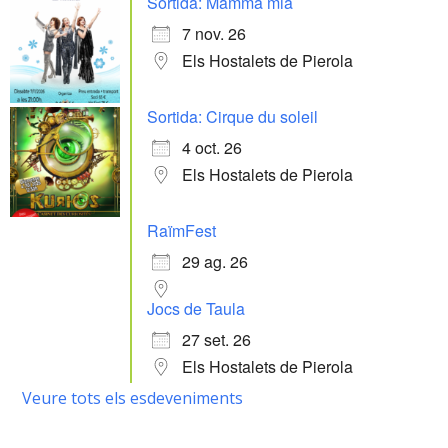
Sortida: Mamma mia
7 nov. 26
Els Hostalets de Pierola
Sortida: Cirque du soleil
4 oct. 26
Els Hostalets de Pierola
RaïmFest
29 ag. 26
Jocs de Taula
27 set. 26
Els Hostalets de Pierola
Veure tots els esdeveniments