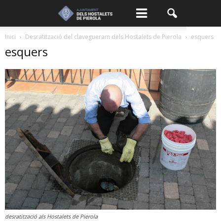
Inici
Desratització del clavegueram dels Hostalets de Pierola
esquers
esquers
desratització als Hostalets de Pierola