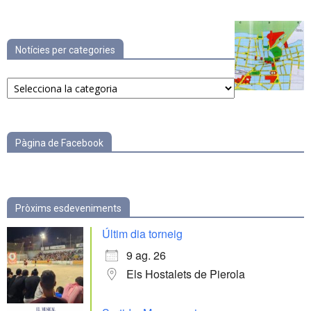
Notícies per categories
Notícies
per
categories
Pàgina de Facebook
Pròxims esdeveniments
Últim dia torneig
9 ag. 26
Els Hostalets de Pierola