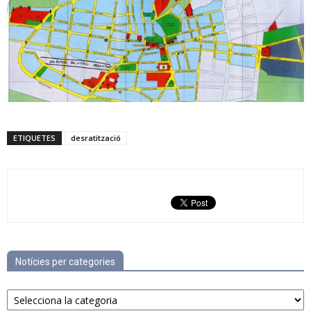
ETIQUETES
desratització
Notícies per categories
Notícies
per