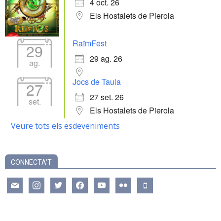
4 oct. 26
Els Hostalets de Pierola
RaïmFest
29
29 ag. 26
ag.
Jocs de Taula
27
27 set. 26
set.
Els Hostalets de Pierola
Veure tots els esdeveniments
CONNECTA’T
mail
instagram
twitter
facebook
youtube
flickr
mobile