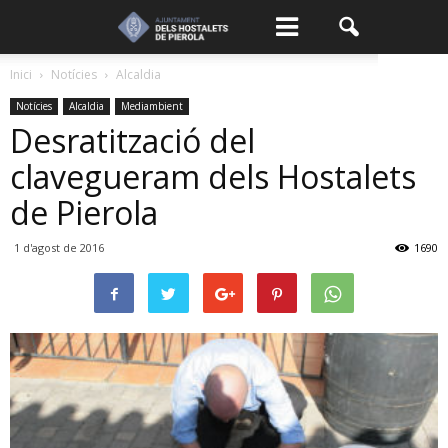
Inici
Notícies
Alcaldia
Notícies
Alcaldia
Mediambient
Desratització del
clavegueram dels Hostalets
de Pierola
1 d'agost de 2016
1690