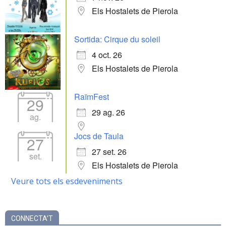
Els Hostalets de Pierola
Sortida: Cirque du soleil
4 oct. 26
Els Hostalets de Pierola
RaïmFest
29
29 ag. 26
ag.
Jocs de Taula
27
27 set. 26
set.
Els Hostalets de Pierola
Veure tots els esdeveniments
CONNECTA’T