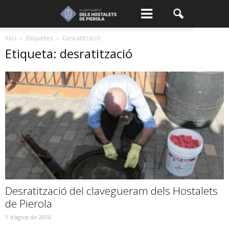
Inici
Etiquetes
Desratització
Etiqueta: desratització
Desratització del clavegueram dels Hostalets
de Pierola
1 d'agost de 2016