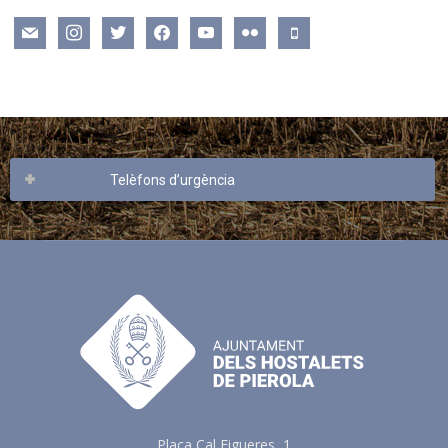
mail
instagram
twitter
facebook
youtube
flickr
mobile
Telèfons d’urgència
Plaça Cal Figueres, 1