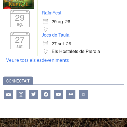
RaïmFest
29
29 ag. 26
ag.
Jocs de Taula
27
27 set. 26
set.
Els Hostalets de Pierola
Veure tots els esdeveniments
CONNECTA’T
mail
instagram
twitter
facebook
youtube
flickr
mobile