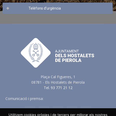
Telèfons d’urgència
Plaça Cal Figueres, 1
08781 - Els Hostalets de Pierola
Tel. 93 771 21 12
Comunicació i premsa:
comunicacio@elshostaletsdepierola.cat
Utilitzem cookies pròpies i de tercers per millorar els nostres