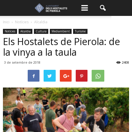
Inici
Notícies
Alcaldia
Notícies
Alcaldia
Cultura
Mediambient
Turisme
Els Hostalets de Pierola: de
la vinya a la taula
3 de setembre de 2018
2408