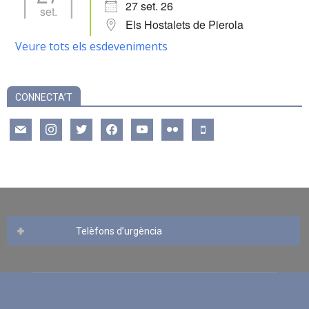
27 set. 26
set.
Els Hostalets de Pierola
Veure tots els esdeveniments
CONNECTA’T
mail
instagram
twitter
facebook
youtube
flickr
mobile
Telèfons d’urgència