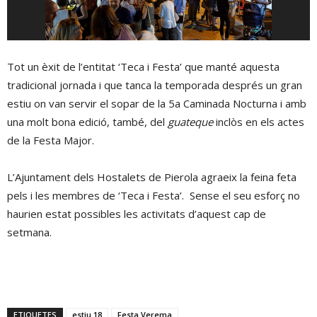
Tot un èxit de l’entitat ‘Teca i Festa’ que manté aquesta
tradicional jornada i que tanca la temporada després un gran
estiu on van servir el sopar de la 5a Caminada Nocturna i amb
una molt bona edició, també, del
guateque
inclòs en els actes
de la Festa Major.
L’Ajuntament dels Hostalets de Pierola agraeix la feina feta
pels i les membres de ‘Teca i Festa’. Sense el seu esforç no
haurien estat possibles les activitats d’aquest cap de
setmana.
ETIQUETES
estiu 18
Festa Verema