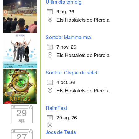
Últim dia torneig
9 ag. 26
Els Hostalets de Pierola
Sortida: Mamma mia
7 nov. 26
Els Hostalets de Pierola
Sortida: Cirque du soleil
4 oct. 26
Els Hostalets de Pierola
RaïmFest
29
29 ag. 26
ag.
Jocs de Taula
27