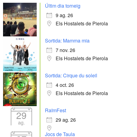
Últim dia torneig
9 ag. 26
Els Hostalets de Pierola
Sortida: Mamma mia
7 nov. 26
Els Hostalets de Pierola
Sortida: Cirque du soleil
4 oct. 26
Els Hostalets de Pierola
RaïmFest
29
29 ag. 26
ag.
Jocs de Taula