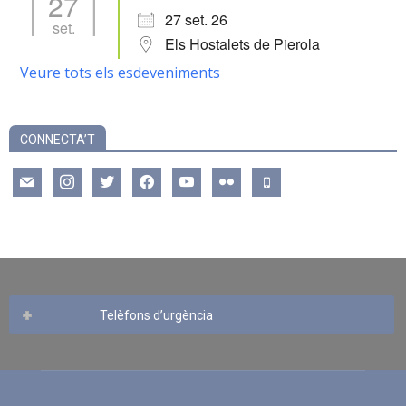
27
27 set. 26
set.
Els Hostalets de Pierola
Veure tots els esdeveniments
CONNECTA’T
mail
instagram
twitter
facebook
youtube
flickr
mobile
Telèfons d’urgència