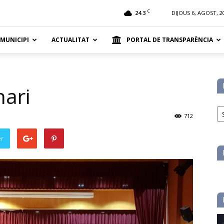
t
C
24.3
DIJOUS 6, AGOST, 2
 MUNICIPI
ACTUALITAT
PORTAL DE TRANSPARÈNCIA
nari
No
pe
712
ca
er