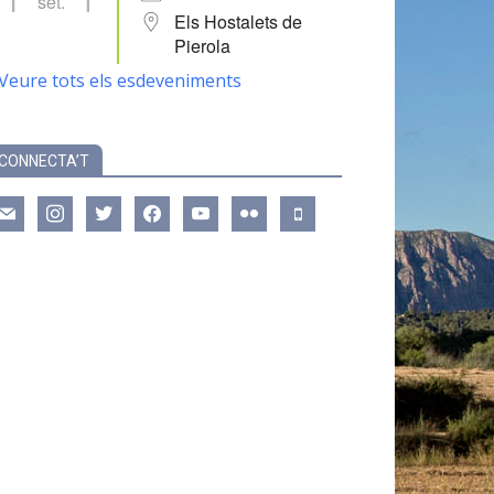
set.
Els Hostalets de
Pierola
Veure tots els esdeveniments
CONNECTA’T
ail
instagram
twitter
facebook
youtube
flickr
mobile