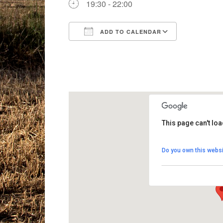
19:30 - 22:00
ADD TO CALENDAR
Download ICS
Google Ca
This page can't lo
Auditori de Cal F
Do you own this websi
Plaça Cal Figueres 1
View Events