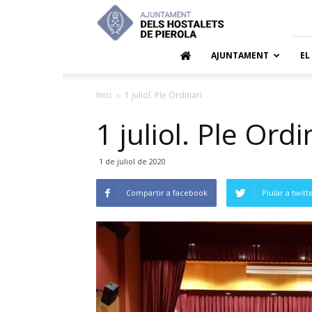
Ajuntamen
dels
Hostalets
de
AJUNTAMENT
EL
Pierola
Inici
1 juliol. Ple Ordinari
1 juliol. Ple Ordi
1 de juliol de 2020
Compartir a facebook
Piular a twitt