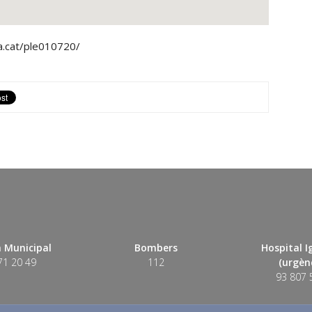
la.cat/ple010720/
 Municipal
Bombers
Hospital 
71 20 49
112
(urgènc
93 807 