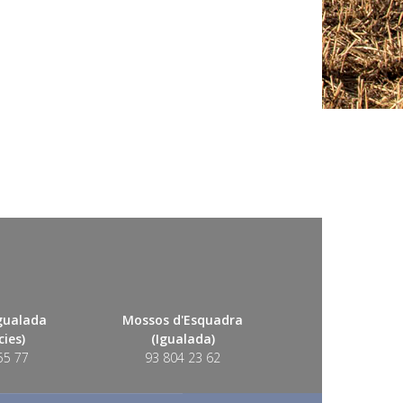
Igualada
Mossos d'Esquadra
ies)
(Igualada)
55 77
93 804 23 62