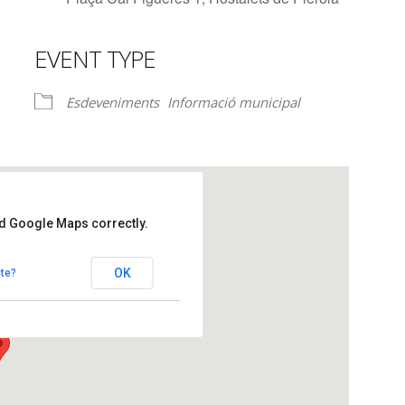
EVENT TYPE
lendar
iCalendar
Office 365
Esdeveniments
Informació municipal
ad Google Maps correctly.
igueres
OK
te?
 - Hostalets de Pierola