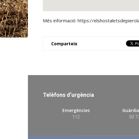
Més informació: https://elshostaletsdepiero
Comparteix
Telèfons d’urgència
Emergències
Guàrdia
112
93 7