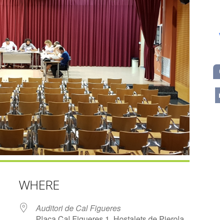
m
WHERE
Auditori de Cal Figueres
Plaça Cal Figueres 1, Hostalets de Pierola