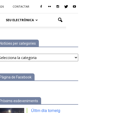
026
CONTACTAR
SEU ELECTRÒNICA
Notícies per categories
tícies
r
tegories
Pàgina de Facebook
Pròxims esdeveniments
Últim dia torneig