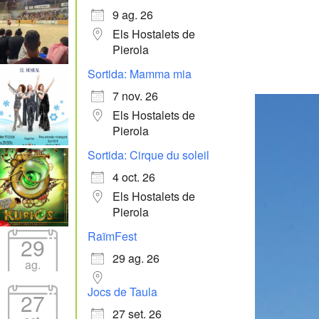
9 ag. 26
Els Hostalets de
Pierola
Sortida: Mamma mia
7 nov. 26
Els Hostalets de
Pierola
Sortida: Cirque du soleil
4 oct. 26
Els Hostalets de
Pierola
RaïmFest
29
29 ag. 26
ag.
Jocs de Taula
27
27 set. 26