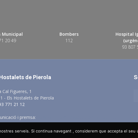
 Municipal
Bombers
Hospital 
71 20 49
112
(urgènc
93 807 
 Hostalets de Pierola
S
a Cal Figueres, 1
1 - Els Hostalets de Pierola
 93 771 21 12
nicació i premsa:
comunicacio@elshostaletsdepierola.cat
s nostres serveis. Si continua navegant , considerem que accepta el seu
Avis Legal
Política de Privacitat
Po