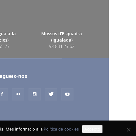
Igualada
Mossos d'Esquadra
ies)
(Igualada)
55 77
93 804 23 62
egueix-nos
 ús. Més informació a la
Política de cookies
Accepto
lítica de Cookies
Política en vers a les Xarxes Socials