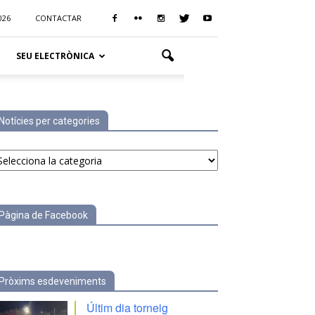
026
CONTACTAR
SEU ELECTRÒNICA
Notícies per categories
tícies
r
tegories
Pàgina de Facebook
Pròxims esdeveniments
Últim dia torneig