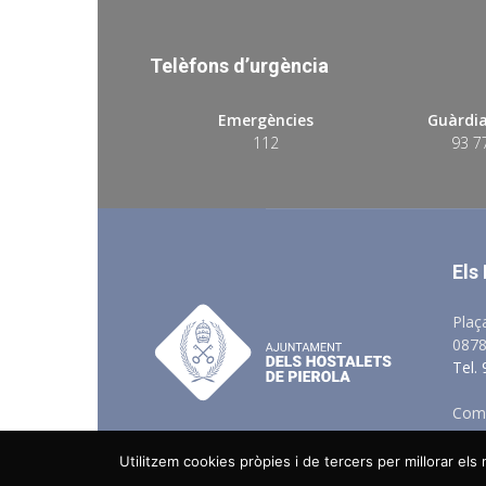
Telèfons d’urgència
Emergències
Guàrdia
112
93 7
Els
Plaç
0878
Tel.
Comu
Utilitzem cookies pròpies i de tercers per millorar el