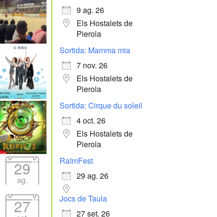
9 ag. 26
Els Hostalets de
Pierola
Sortida: Mamma mia
7 nov. 26
Els Hostalets de
Pierola
Sortida: Cirque du soleil
4 oct. 26
Els Hostalets de
Pierola
RaïmFest
29
29 ag. 26
ag.
Jocs de Taula
27
27 set. 26