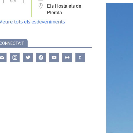
set.
Els Hostalets de
Pierola
Veure tots els esdeveniments
CONNECTA’T
ail
instagram
twitter
facebook
youtube
flickr
mobile