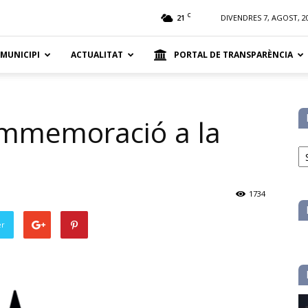
t
C
21
DIVENDRES 7, AGOST, 2
 MUNICIPI
ACTUALITAT
PORTAL DE TRANSPARÈNCIA
commemoració a la
No
pe
ca
1734
er