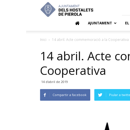
Ajuntamen
dels
Hostalets
de
AJUNTAMENT
EL
Pierola
Inici
14 abril. Acte commemoració a la Cooperativa
14 abril. Acte 
Cooperativa
14 d'abril de 2019
Compartir a facebook
Piular a twitt