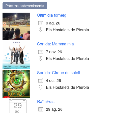
Pròxims esdeveniments
Últim dia torneig
9 ag. 26
Els Hostalets de Pierola
Sortida: Mamma mia
7 nov. 26
Els Hostalets de Pierola
Sortida: Cirque du soleil
4 oct. 26
Els Hostalets de Pierola
RaïmFest
29
29 ag. 26
ag.