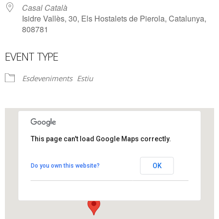
Casal Català
Isidre Vallès, 30, Els Hostalets de Pierola, Catalunya,
808781
EVENT TYPE
Esdeveniments
Estiu
This page can't load Google Maps correctly.
Casal Català
OK
Do you own this website?
Isidre Vallès, 30 - Els Hostalets de Pierola
View Events