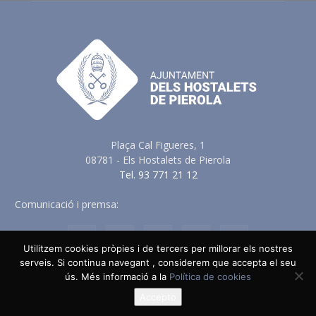
Plaça Cal Figueres, 1
08781 - Els Hostalets de Pierola
Tel. 93 771 21 12
Comunicació i premsa:
comunicacio@elshostaletsdepierola.cat
Utilitzem cookies pròpies i de tercers per millorar els nostres
serveis. Si continua navegant , considerem que accepta el seu
Avis Legal
Política de Privacitat
Política de Cookies
ús. Més informació a la
Política de cookies
Política en vers a les Xarxes Socials
Accepto