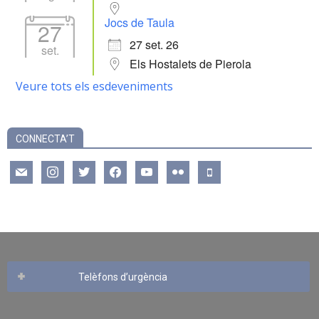
Jocs de Taula
27
27 set. 26
set.
Els Hostalets de Pierola
Veure tots els esdeveniments
CONNECTA’T
mail
instagram
twitter
facebook
youtube
flickr
mobile
Telèfons d’urgència