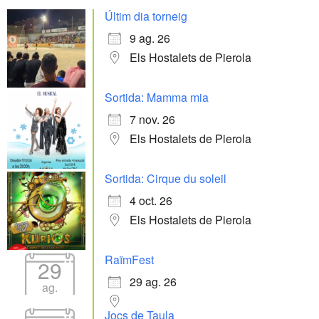
Últim dia torneig
9 ag. 26
Els Hostalets de Pierola
Sortida: Mamma mia
7 nov. 26
Els Hostalets de Pierola
Sortida: Cirque du soleil
4 oct. 26
Els Hostalets de Pierola
RaïmFest
29
29 ag. 26
ag.
Jocs de Taula