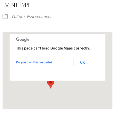
EVENT TYPE
Cultura
Esdeveniments
This page can't load Google Maps correctly.
Auditori de Cal Figueres
OK
Do you own this website?
Plaça Cal Figueres 1 - Hostalets de Pierola
View Events