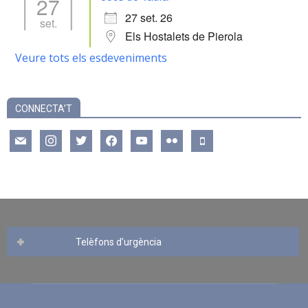
27
27 set. 26
set.
Els Hostalets de Pierola
Veure tots els esdeveniments
CONNECTA’T
mail
instagram
twitter
facebook
youtube
flickr
mobile
Telèfons d’urgència