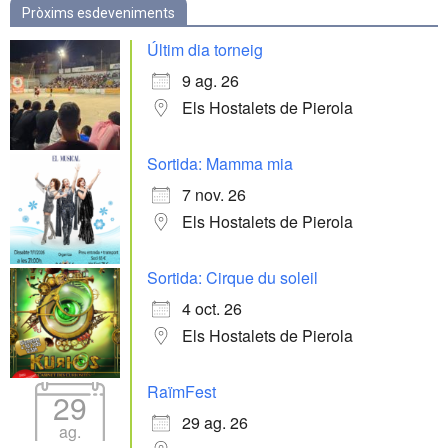
Pròxims esdeveniments
Últim dia torneig
9 ag. 26
Els Hostalets de Pierola
Sortida: Mamma mia
7 nov. 26
Els Hostalets de Pierola
Sortida: Cirque du soleil
4 oct. 26
Els Hostalets de Pierola
RaïmFest
29
29 ag. 26
ag.