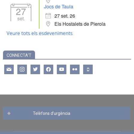
Jocs de Taula
27
27 set. 26
set.
Els Hostalets de Pierola
Veure tots els esdeveniments
CONNECTA’T
mail
instagram
twitter
facebook
youtube
flickr
mobile
Telèfons d’urgència