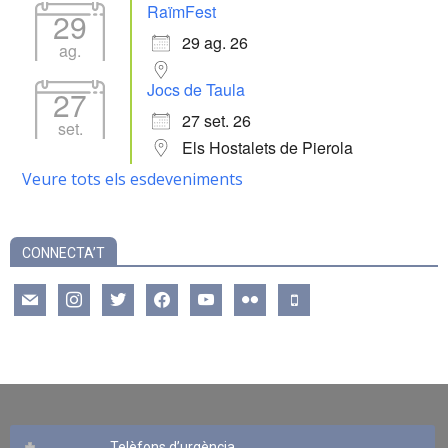
RaïmFest
29
29 ag. 26
ag.
Jocs de Taula
27
27 set. 26
set.
Els Hostalets de Pierola
Veure tots els esdeveniments
CONNECTA’T
mail
instagram
twitter
facebook
youtube
flickr
mobile
Telèfons d’urgència