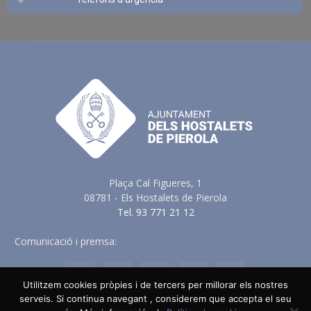
Plaça Cal Figueres, 1
08781 - Els Hostalets de Pierola
Tel. 93 771 21 12
Comunicació i premsa:
comunicacio@elshostaletsdepierola.cat
Utilitzem cookies pròpies i de tercers per millorar els nostres
serveis. Si continua navegant , considerem que accepta el seu