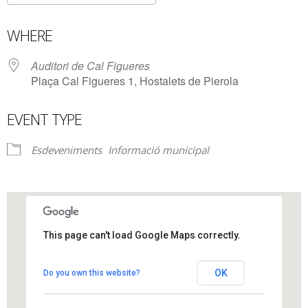
Download ICS
Google Calendar
WHERE
Auditori de Cal Figueres
Plaça Cal Figueres 1, Hostalets de Pierola
EVENT TYPE
Esdeveniments
Informació municipal
This page can't load Google Maps correctly.
Auditori de Cal Figueres
OK
Do you own this website?
Plaça Cal Figueres 1 - Hostalets de Pierola
View Events