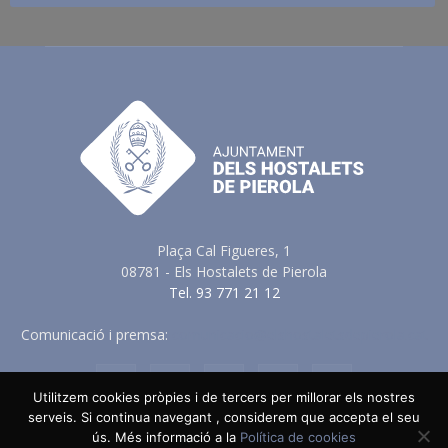
Plaça Cal Figueres, 1
08781 - Els Hostalets de Pierola
Tel. 93 771 21 12
Comunicació i premsa:
comunicacio@elshostaletsdepierola.cat
Utilitzem cookies pròpies i de tercers per millorar els nostres
serveis. Si continua navegant , considerem que accepta el seu
ús. Més informació a la
Política de cookies
Avis Legal
Política de Privacitat
Política de Cookies