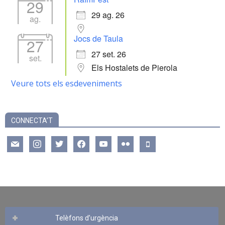
29
29 ag. 26
ag.
Jocs de Taula
27
27 set. 26
set.
Els Hostalets de Pierola
Veure tots els esdeveniments
CONNECTA’T
mail
instagram
twitter
facebook
youtube
flickr
mobile
Telèfons d’urgència