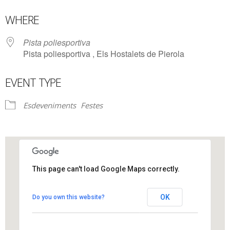
Download ICS
Google Calendar
WHERE
Pista poliesportiva
Pista poliesportiva , Els Hostalets de Pierola
EVENT TYPE
Esdeveniments
Festes
This page can't load Google Maps correctly.
Pista poliesportiva
OK
Do you own this website?
Pista poliesportiva - Els Hostalets de Pierola
View Events