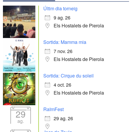
Últim dia torneig
9 ag. 26
Els Hostalets de Pierola
Sortida: Mamma mia
7 nov. 26
Els Hostalets de Pierola
Sortida: Cirque du soleil
4 oct. 26
Els Hostalets de Pierola
RaïmFest
29
29 ag. 26
ag.