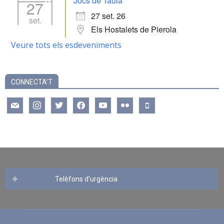
Jocs de Taula
27
27 set. 26
set.
Els Hostalets de Pierola
Veure tots els esdeveniments
CONNECTA’T
mail
instagram
twitter
facebook
youtube
flickr
mobile
Telèfons d’urgència