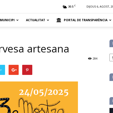
t
C
30.5
DIJOUS 6, AGOST, 2
 MUNICIPI
ACTUALITAT
PORTAL DE TRANSPARÈNCIA
rvesa artesana
No
pe
284
ca
er