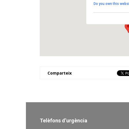
Do you own this websi
Plaça Cal Figueres 1 -
View Events
Comparteix
Telèfons d’urgència