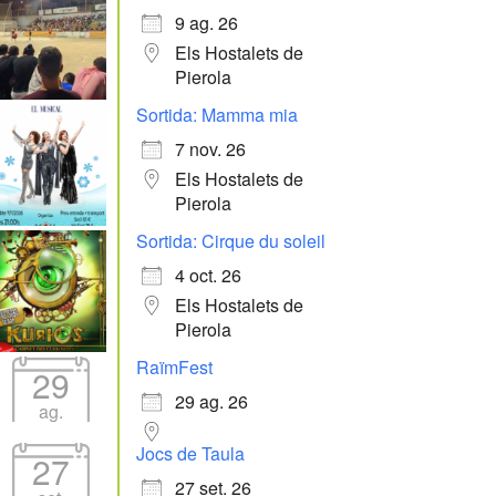
9 ag. 26
Els Hostalets de
Pierola
Sortida: Mamma mia
7 nov. 26
Els Hostalets de
Pierola
Sortida: Cirque du soleil
4 oct. 26
Els Hostalets de
Pierola
RaïmFest
29
29 ag. 26
ag.
Jocs de Taula
27
27 set. 26