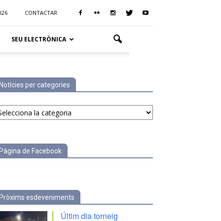
026
CONTACTAR
SEU ELECTRÒNICA
Notícies per categories
tícies
r
tegories
Pàgina de Facebook
Pròxims esdeveniments
Últim dia torneig