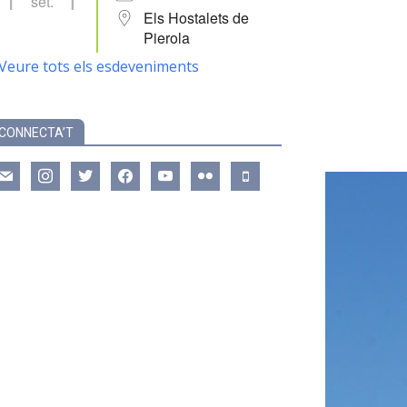
set.
Els Hostalets de
Pierola
Veure tots els esdeveniments
CONNECTA’T
ail
instagram
twitter
facebook
youtube
flickr
mobile