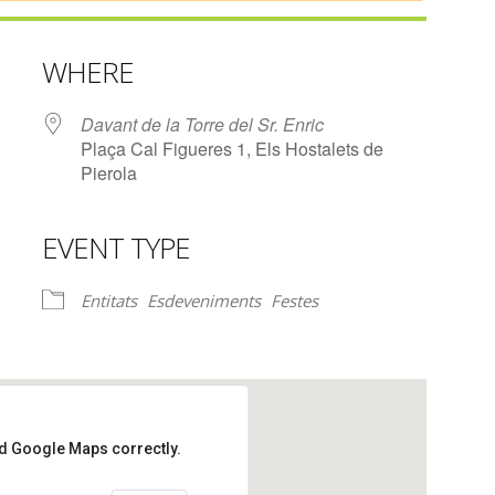
WHERE
Davant de la Torre del Sr. Enric
Plaça Cal Figueres 1, Els Hostalets de
Pierola
EVENT TYPE
lendar
iCalendar
Office 365
Entitats
Esdeveniments
Festes
ad Google Maps correctly.
del Sr. Enric