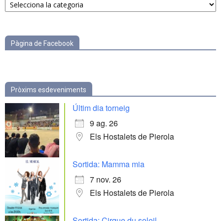
per
categories
Pàgina de Facebook
Pròxims esdeveniments
Últim dia torneig
9 ag. 26
Els Hostalets de Pierola
Sortida: Mamma mia
7 nov. 26
Els Hostalets de Pierola
Sortida: Cirque du soleil