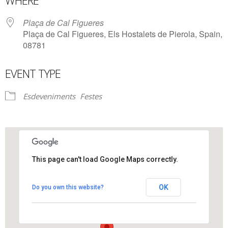
WHERE
Plaça de Cal Figueres
Plaça de Cal Figueres, Els Hostalets de Pierola, Spain,
08781
EVENT TYPE
Esdeveniments
Festes
This page can't load Google Maps correctly.
Plaça de Cal Figueres
OK
Do you own this website?
Plaça de Cal Figueres - Els Hostalets de Pierola
View Events