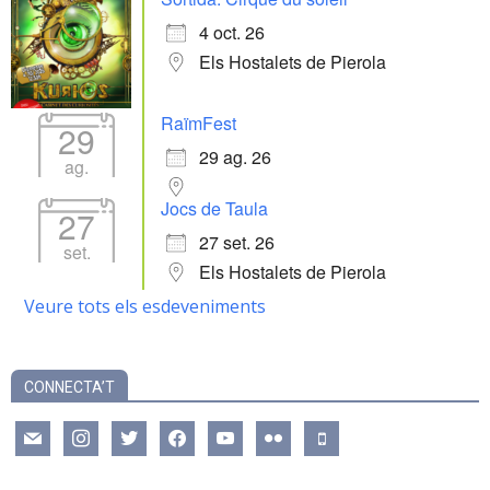
4 oct. 26
Els Hostalets de Pierola
RaïmFest
29
29 ag. 26
ag.
Jocs de Taula
27
27 set. 26
set.
Els Hostalets de Pierola
Veure tots els esdeveniments
CONNECTA’T
mail
instagram
twitter
facebook
youtube
flickr
mobile