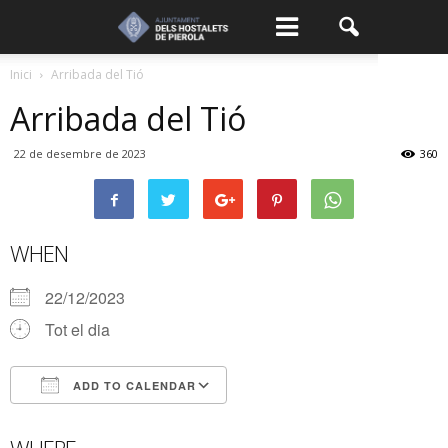
Inici
Arribada del Tió
Arribada del Tió
22 de desembre de 2023
360
WHEN
22/12/2023
Tot el dia
ADD TO CALENDAR
Download ICS
Google Calendar