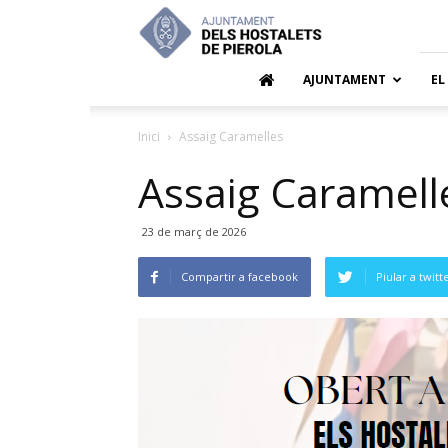
Ajuntamen
dels
Hostalets
de
AJUNTAMENT
EL
Pierola
Inici
Assaig Caramelles
Assaig Caramell
23 de març de 2026
Compartir a facebook
Piular a twitt