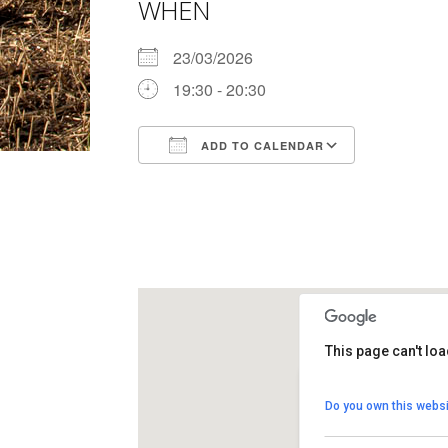
WHEN
23/03/2026
19:30 - 20:30
ADD TO CALENDAR
Download ICS
Google Ca
This page can't lo
Església de Sant Pe
Do you own this websi
carrer de l'Església, 18
View Events