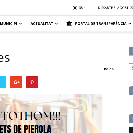
t
C
33
DISSABTE 8, AGOST, 2
 MUNICIPI
ACTUALITAT
PORTAL DE TRANSPARÈNCIA
es
No
pe
292
ca
er