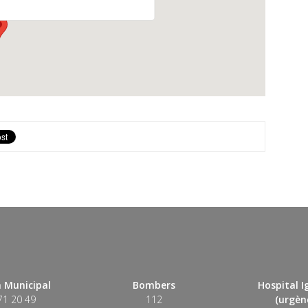
 Municipal
Bombers
Hospital 
71 20 49
112
(urgènc