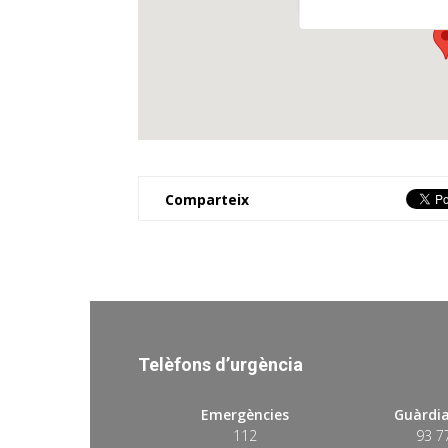
Comparteix
Telèfons d’urgència
Emergències
Guàrdia
112
93 7