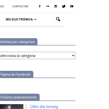
026
CONTACTAR
SEU ELECTRÒNICA
Notícies per categories
tícies
r
tegories
Pàgina de Facebook
Pròxims esdeveniments
Últim dia torneig