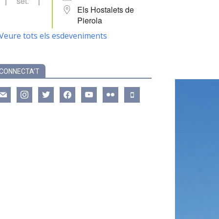
set.
Els Hostalets de
Pierola
Veure tots els esdeveniments
CONNECTA’T
ail
instagram
twitter
facebook
youtube
flickr
mobile