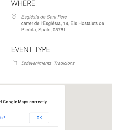
WHERE
Església de Sant Pere
carrer de l'Església, 18, Els Hostalets de
Pierola, Spain, 08781
EVENT TYPE
lendar
iCalendar
Office 365
Esdeveniments
Tradicions
ad Google Maps correctly.
re
OK
te?
 - Els Hostalets de Pierola