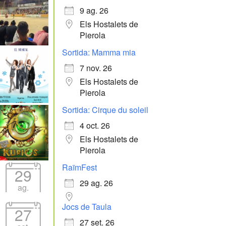
9 ag. 26
Els Hostalets de
Pierola
Sortida: Mamma mia
7 nov. 26
Els Hostalets de
Pierola
Sortida: Cirque du soleil
4 oct. 26
Els Hostalets de
Pierola
RaïmFest
29
29 ag. 26
ag.
Jocs de Taula
27
27 set. 26