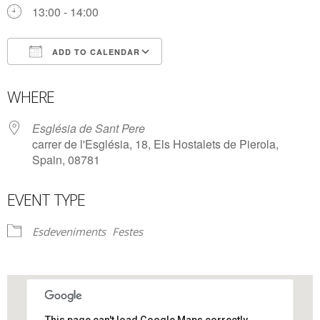
13:00 - 14:00
ADD TO CALENDAR
Download ICS
Google Calendar
WHERE
Església de Sant Pere
carrer de l'Església, 18, Els Hostalets de Pierola,
Spain, 08781
EVENT TYPE
Esdeveniments
Festes
This page can't load Google Maps correctly.