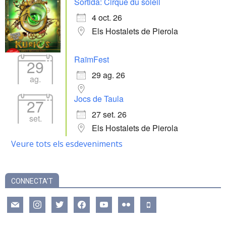
Sortida: Cirque du soleil
4 oct. 26
Els Hostalets de Pierola
RaïmFest
29
29 ag. 26
ag.
Jocs de Taula
27
27 set. 26
set.
Els Hostalets de Pierola
Veure tots els esdeveniments
CONNECTA’T
mail
instagram
twitter
facebook
youtube
flickr
mobile