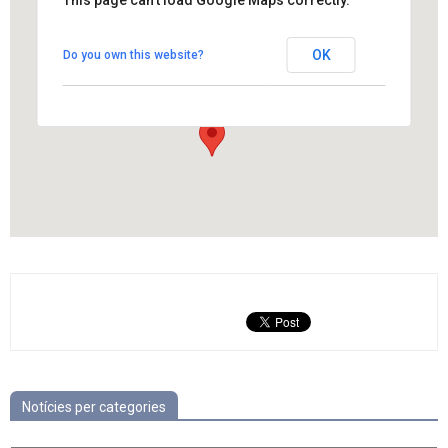
Església de Sant Pere
OK
Do you own this website?
carrer de l'Església, 18 - Els Hostalets de Pierola
View Events
Notícies per categories
Notícies