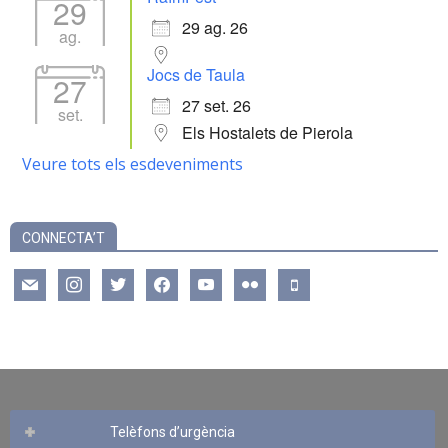
29
29 ag. 26
ag.
Jocs de Taula
27
27 set. 26
set.
Els Hostalets de Pierola
Veure tots els esdeveniments
CONNECTA’T
mail
instagram
twitter
facebook
youtube
flickr
mobile
Telèfons d’urgència