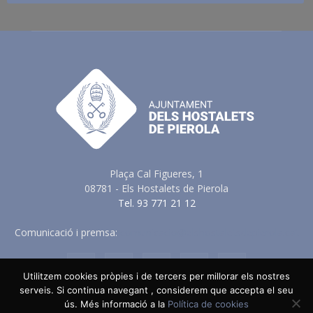
Plaça Cal Figueres, 1
08781 - Els Hostalets de Pierola
Tel. 93 771 21 12
Comunicació i premsa:
comunicacio@elshostaletsdepierola.cat
Utilitzem cookies pròpies i de tercers per millorar els nostres
serveis. Si continua navegant , considerem que accepta el seu
ús. Més informació a la
Política de cookies
Avis Legal
Política de Privacitat
Política de Cookies