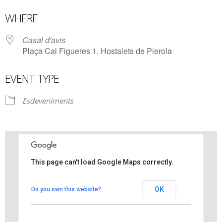
Download ICS
Google Calendar
WHERE
Casal d'avis
Plaça Cal Figueres 1, Hostalets de Pierola
EVENT TYPE
Esdeveniments
This page can't load Google Maps correctly.
Casal d'avis
OK
Do you own this website?
Plaça Cal Figueres 1 - Hostalets de Pierola
View Events