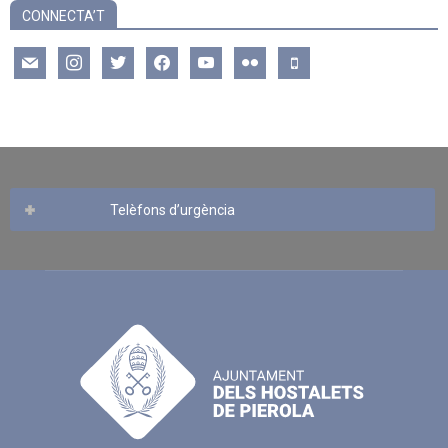
CONNECTA’T
mail
instagram
twitter
facebook
youtube
flickr
mobile
Telèfons d’urgència