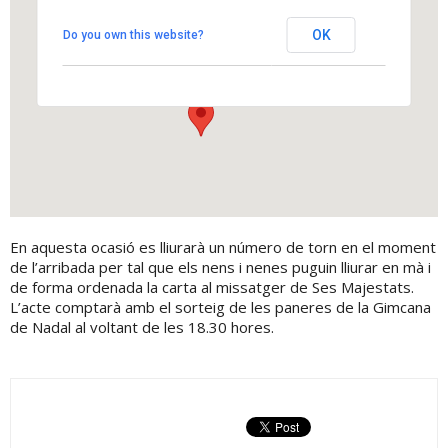
Pista poliesportiva
OK
Do you own this website?
Pista poliesportiva - Els Hostalets de Pierola
View Events
En aquesta ocasió es lliurarà un número de torn en el moment
de l’arribada per tal que els nens i nenes puguin lliurar en mà i
de forma ordenada la carta al missatger de Ses Majestats.
L’acte comptarà amb el sorteig de les paneres de la Gimcana
de Nadal al voltant de les 18.30 hores.