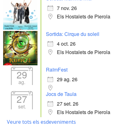
7 nov. 26
Els Hostalets de Pierola
Sortida: Cirque du soleil
4 oct. 26
Els Hostalets de Pierola
RaïmFest
29
29 ag. 26
ag.
Jocs de Taula
27
27 set. 26
set.
Els Hostalets de Pierola
Veure tots els esdeveniments