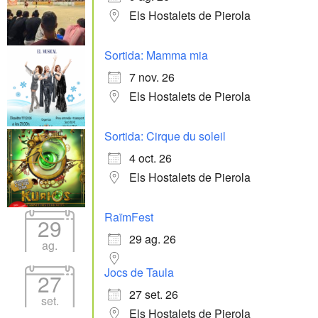
Els Hostalets de Pierola
Sortida: Mamma mia
7 nov. 26
Els Hostalets de Pierola
Sortida: Cirque du soleil
4 oct. 26
Els Hostalets de Pierola
RaïmFest
29
29 ag. 26
ag.
Jocs de Taula
27
27 set. 26
set.
Els Hostalets de Pierola