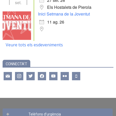
27 set. 26
set.
Els Hostalets de Pierola
Inici Setmana de la Joventut
11 ag. 26
Veure tots els esdeveniments
CONNECTA’T
mail
instagram
twitter
facebook
youtube
flickr
mobile
Telèfons d’urgència