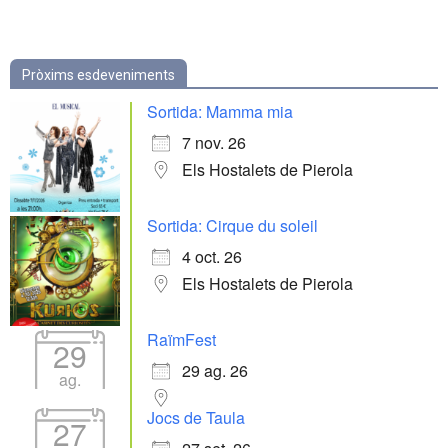
Pròxims esdeveniments
Sortida: Mamma mia
7 nov. 26
Els Hostalets de Pierola
Sortida: Cirque du soleil
4 oct. 26
Els Hostalets de Pierola
RaïmFest
29
29 ag. 26
ag.
Jocs de Taula
27