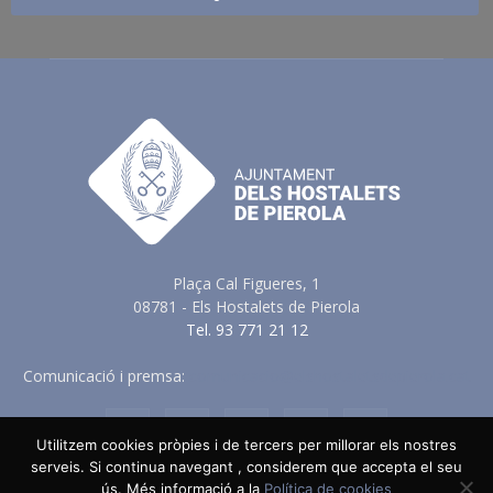
Plaça Cal Figueres, 1
08781 - Els Hostalets de Pierola
Tel. 93 771 21 12
Comunicació i premsa:
comunicacio@elshostaletsdepierola.cat
Utilitzem cookies pròpies i de tercers per millorar els nostres
serveis. Si continua navegant , considerem que accepta el seu
ús. Més informació a la
Política de cookies
Avis Legal
Política de Privacitat
Política de Cookies