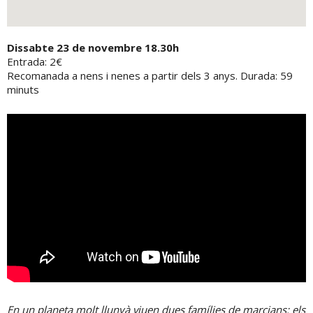
Dissabte 23 de novembre 18.30h
Entrada: 2€
Recomanada a nens i nenes a partir dels 3 anys. Durada: 59
minuts
En un planeta molt llunyà viuen dues famílies de marcians: els