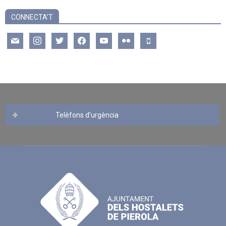
CONNECTA’T
mail
instagram
twitter
facebook
youtube
flickr
mobile
Telèfons d’urgència