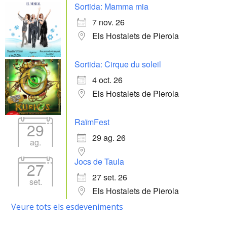
Sortida: Mamma mia
7 nov. 26
Els Hostalets de Pierola
Sortida: Cirque du soleil
4 oct. 26
Els Hostalets de Pierola
RaïmFest
29
29 ag. 26
ag.
Jocs de Taula
27
27 set. 26
set.
Els Hostalets de Pierola
Veure tots els esdeveniments