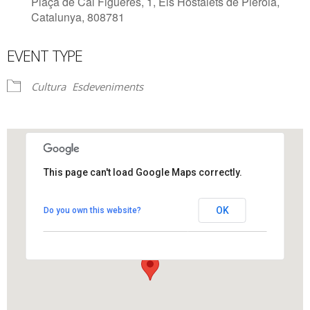
Plaça de Cal Figueres, 1, Els Hostalets de Pierola,
Catalunya, 808781
EVENT TYPE
Cultura
Esdeveniments
This page can't load Google Maps correctly.
Auditori de Cal Figueres
OK
Do you own this website?
Plaça de Cal Figueres, 1 - Els Hostalets de Pierola
View Events