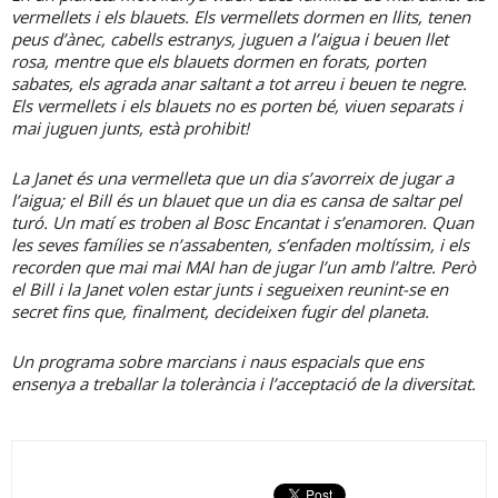
vermellets i els blauets. Els vermellets dormen en llits, tenen
peus d’ànec, cabells estranys, juguen a l’aigua i beuen llet
rosa, mentre que els blauets dormen en forats, porten
sabates, els agrada anar saltant a tot arreu i beuen te negre.
Els vermellets i els blauets no es porten bé, viuen separats i
mai juguen junts, està prohibit!
La Janet és una vermelleta que un dia s’avorreix de jugar a
l’aigua; el Bill és un blauet que un dia es cansa de saltar pel
turó. Un matí es troben al Bosc Encantat i s’enamoren. Quan
les seves famílies se n’assabenten, s’enfaden moltíssim, i els
recorden que mai mai MAI han de jugar l’un amb l’altre. Però
el Bill i la Janet volen estar junts i segueixen reunint-se en
secret fins que, finalment, decideixen fugir del planeta.
Un programa sobre marcians i naus espacials que ens
ensenya a treballar la tolerància i l’acceptació de la diversitat.