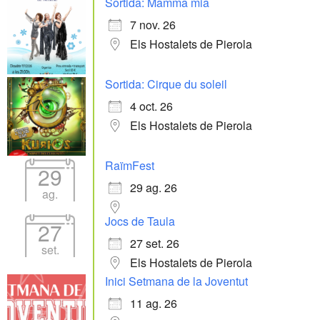
Sortida: Mamma mia
7 nov. 26
Els Hostalets de Pierola
Sortida: Cirque du soleil
4 oct. 26
Els Hostalets de Pierola
RaïmFest
29
29 ag. 26
ag.
Jocs de Taula
27
27 set. 26
set.
Els Hostalets de Pierola
Inici Setmana de la Joventut
11 ag. 26