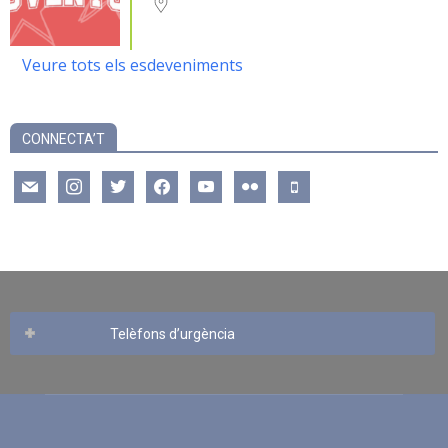
Veure tots els esdeveniments
CONNECTA’T
mail
instagram
twitter
facebook
youtube
flickr
mobile
Telèfons d’urgència