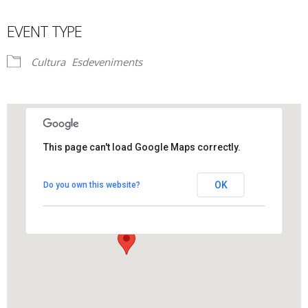
EVENT TYPE
Cultura
Esdeveniments
This page can't load Google Maps correctly.
Espai de Cultura Cal Batista
OK
Do you own this website?
Carrer Major, 1 - Els Hostalets de Pierola
View Events