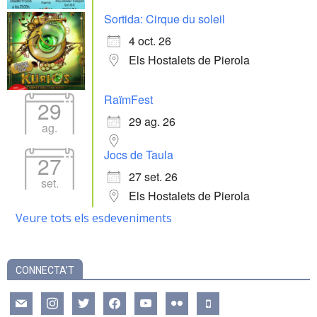
Sortida: Cirque du soleil
4 oct. 26
Els Hostalets de Pierola
RaïmFest
29
29 ag. 26
ag.
Jocs de Taula
27
27 set. 26
set.
Els Hostalets de Pierola
Veure tots els esdeveniments
CONNECTA’T
mail
instagram
twitter
facebook
youtube
flickr
mobile