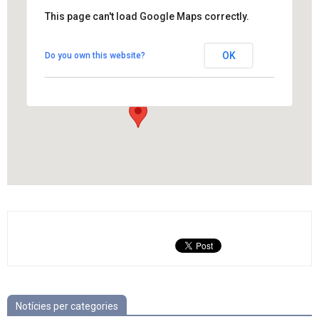
This page can't load Google Maps correctly.
Torre del Sr. Enric
OK
Do you own this website?
Isidre Vallès s/n - Els Hostalets de Pierola
View Events
Notícies per categories