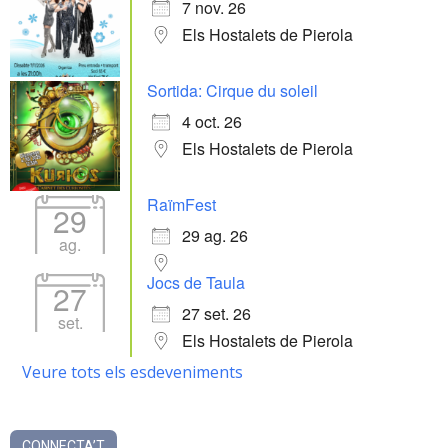
7 nov. 26
Els Hostalets de Pierola
Sortida: Cirque du soleil
4 oct. 26
Els Hostalets de Pierola
RaïmFest
29
29 ag. 26
ag.
Jocs de Taula
27
27 set. 26
set.
Els Hostalets de Pierola
Veure tots els esdeveniments
CONNECTA’T