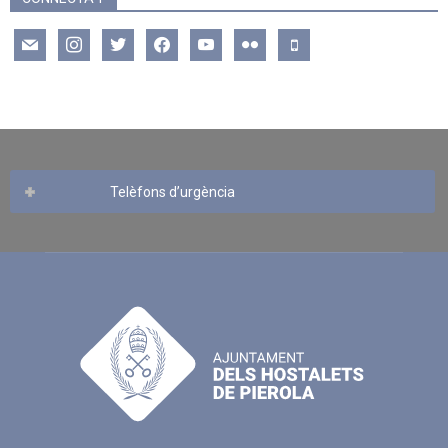
mail
instagram
twitter
facebook
youtube
flickr
mobile
Telèfons d’urgència