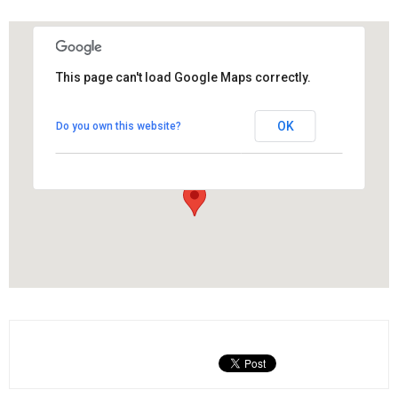
This page can't load Google Maps correctly.
Punt Jove dels Hostalets de Pierola
OK
Do you own this website?
Anselm Clavé, 6 - Els Hostalets de Pierola
View Events