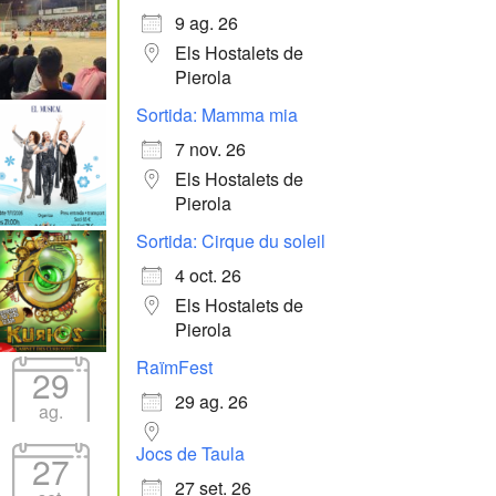
9 ag. 26
Els Hostalets de
Pierola
Sortida: Mamma mia
7 nov. 26
Els Hostalets de
Pierola
Sortida: Cirque du soleil
4 oct. 26
Els Hostalets de
Pierola
RaïmFest
29
29 ag. 26
ag.
Jocs de Taula
27
27 set. 26