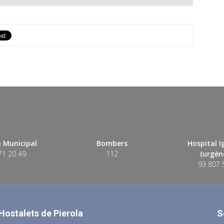
 Municipal
Bombers
Hospital 
71 20 49
112
(urgènc
93 807 
 Hostalets de Pierola
S