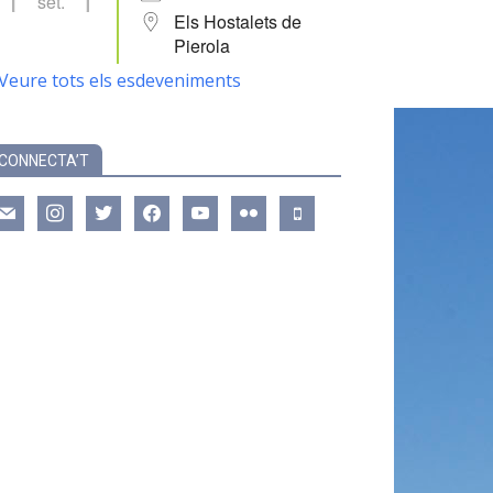
set.
Els Hostalets de
Pierola
Veure tots els esdeveniments
CONNECTA’T
ail
instagram
twitter
facebook
youtube
flickr
mobile