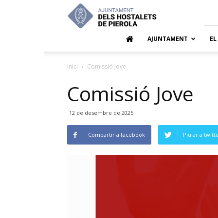
Ajuntamen
dels
Hostalets
de
AJUNTAMENT
EL
Pierola
Inici
Comissió Jove
Comissió Jove
12 de desembre de 2025
Compartir a facebook
Piular a twitt