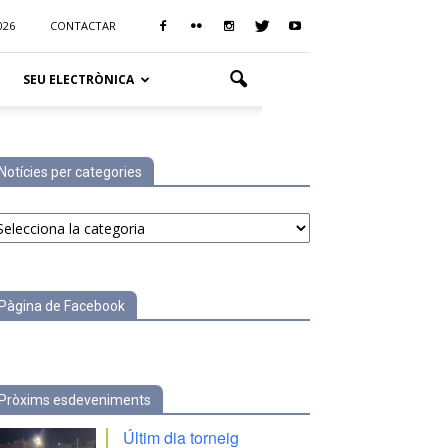
026
CONTACTAR
SEU ELECTRÒNICA
Notícies per categories
tícies
r
tegories
Pàgina de Facebook
Pròxims esdeveniments
Últim dia torneig