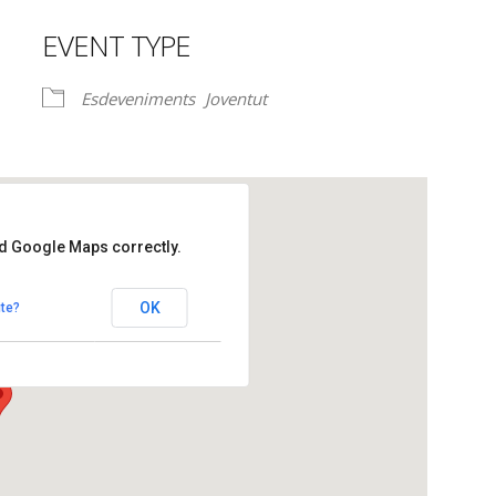
EVENT TYPE
lendar
iCalendar
Office 365
Esdeveniments
Joventut
ad Google Maps correctly.
lets de Pierola
OK
te?
talets de Pierola