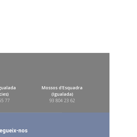
Igualada
Mossos d'Esquadra
ies)
(Igualada)
55 77
93 804 23 62
egueix-nos