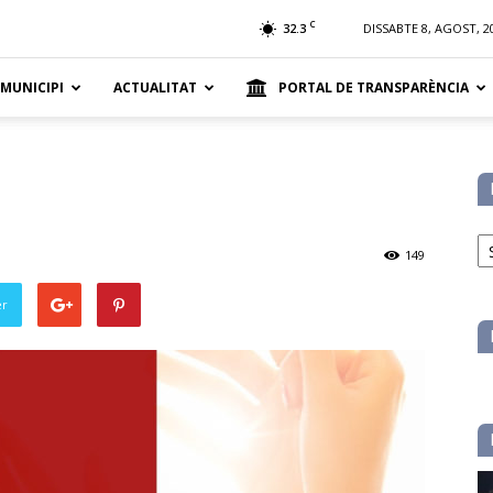
t
C
32.3
DISSABTE 8, AGOST, 2
 MUNICIPI
ACTUALITAT
PORTAL DE TRANSPARÈNCIA
No
pe
149
ca
er