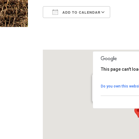
ADD TO CALENDAR
Download ICS
Google Ca
This page can't lo
Punt Jove dels Hosta
Do you own this websi
Anselm Clavé, 6 - Els Hos
View Events