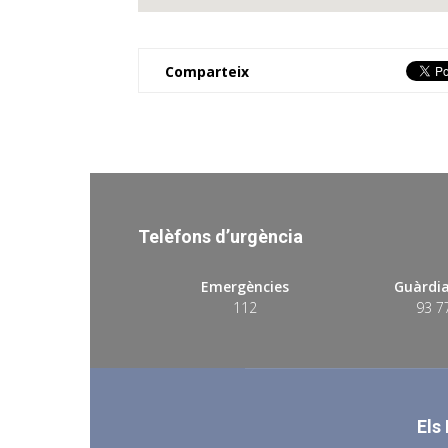
Comparteix
Telèfons d’urgència
Emergències
Guàrdia
112
93 7
Els