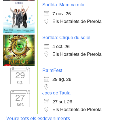
Sortida: Mamma mia
7 nov. 26
Els Hostalets de Pierola
Sortida: Cirque du soleil
4 oct. 26
Els Hostalets de Pierola
RaïmFest
29
29 ag. 26
ag.
Jocs de Taula
27
27 set. 26
set.
Els Hostalets de Pierola
Veure tots els esdeveniments