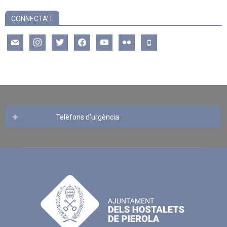
CONNECTA’T
mail
instagram
twitter
facebook
youtube
flickr
mobile
Telèfons d’urgència