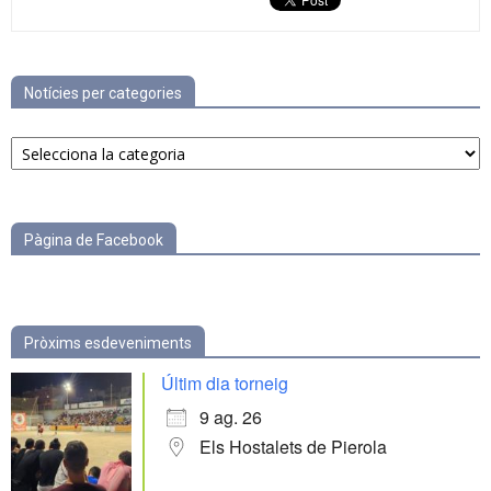
Notícies per categories
Notícies
per
categories
Pàgina de Facebook
Pròxims esdeveniments
Últim dia torneig
9 ag. 26
Els Hostalets de Pierola