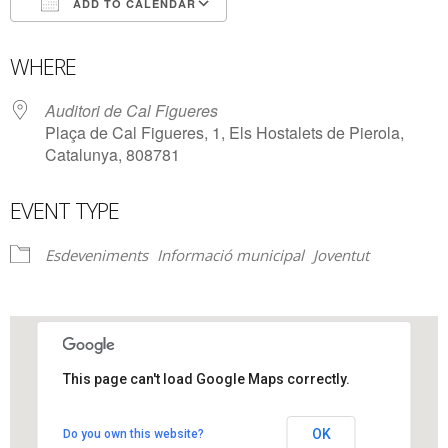
ADD TO CALENDAR
Download ICS
Google Calendar
WHERE
Auditori de Cal Figueres
Plaça de Cal Figueres, 1, Els Hostalets de Pierola,
Catalunya, 808781
EVENT TYPE
Esdeveniments
Informació municipal
Joventut
This page can't load Google Maps correctly.
Auditori de Cal Figueres
OK
Do you own this website?