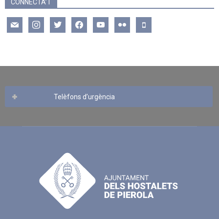
CONNECTA’T
mail
instagram
twitter
facebook
youtube
flickr
mobile
Telèfons d’urgència