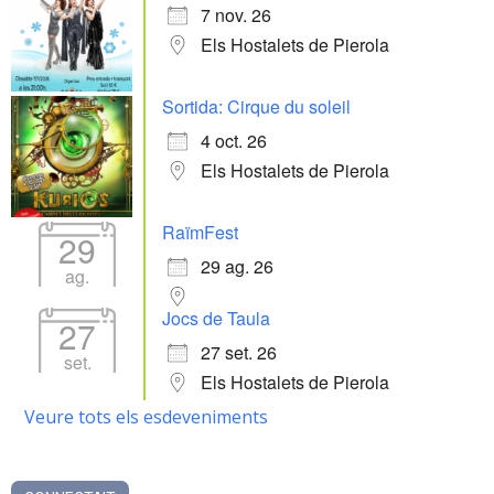
7 nov. 26
Els Hostalets de Pierola
Sortida: Cirque du soleil
4 oct. 26
Els Hostalets de Pierola
RaïmFest
29
29 ag. 26
ag.
Jocs de Taula
27
27 set. 26
set.
Els Hostalets de Pierola
Veure tots els esdeveniments