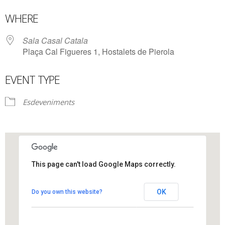
Download ICS
Google Calendar
WHERE
Sala Casal Catala
Plaça Cal Figueres 1, Hostalets de Pierola
EVENT TYPE
Esdeveniments
This page can't load Google Maps correctly.
Sala Casal Catala
OK
Do you own this website?
Plaça Cal Figueres 1 - Hostalets de Pierola
View Events