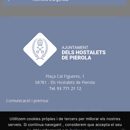
Plaça Cal Figueres, 1
08781 - Els Hostalets de Pierola
Tel. 93 771 21 12
Comunicació i premsa:
comunicacio@elshostaletsdepierola.cat
Utilitzem cookies pròpies i de tercers per millorar els nostres
serveis. Si continua navegant , considerem que accepta el seu