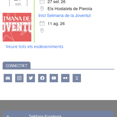
27 set. 26
set.
Els Hostalets de Pierola
Inici Setmana de la Joventut
11 ag. 26
Veure tots els esdeveniments
CONNECTA’T
mail
instagram
twitter
facebook
youtube
flickr
mobile
Telèfons d’urgència