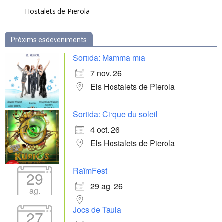
Hostalets de Pierola
Pròxims esdeveniments
Sortida: Mamma mia
7 nov. 26
Els Hostalets de Pierola
Sortida: Cirque du soleil
4 oct. 26
Els Hostalets de Pierola
RaïmFest
29
29 ag. 26
ag.
Jocs de Taula
27