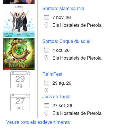
Sortida: Mamma mia
7 nov. 26
Els Hostalets de Pierola
Sortida: Cirque du soleil
4 oct. 26
Els Hostalets de Pierola
RaïmFest
29
29 ag. 26
ag.
Jocs de Taula
27
27 set. 26
set.
Els Hostalets de Pierola
Veure tots els esdeveniments