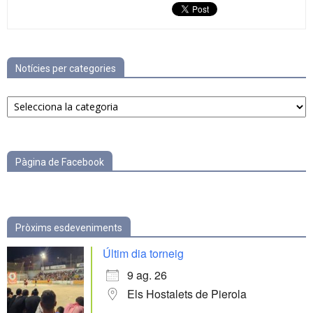
Notícies per categories
Notícies
per
categories
Pàgina de Facebook
Pròxims esdeveniments
Últim dia torneig
9 ag. 26
Els Hostalets de Pierola