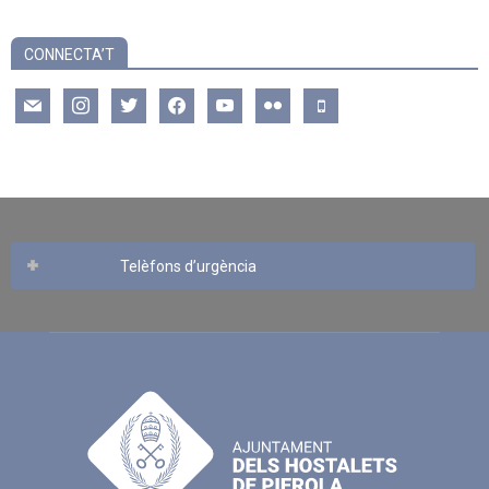
CONNECTA’T
mail
instagram
twitter
facebook
youtube
flickr
mobile
Telèfons d’urgència