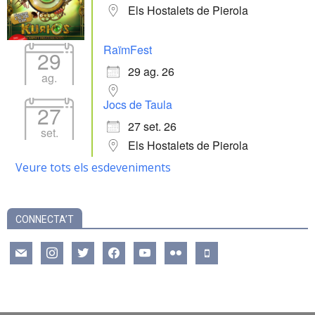
Els Hostalets de Pierola
RaïmFest
29
29 ag. 26
ag.
Jocs de Taula
27
27 set. 26
set.
Els Hostalets de Pierola
Veure tots els esdeveniments
CONNECTA’T
mail
instagram
twitter
facebook
youtube
flickr
mobile