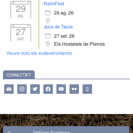
RaïmFest
29
29 ag. 26
ag.
Jocs de Taula
27
27 set. 26
set.
Els Hostalets de Pierola
Veure tots els esdeveniments
CONNECTA’T
mail
instagram
twitter
facebook
youtube
flickr
mobile
Telèfons d’urgència