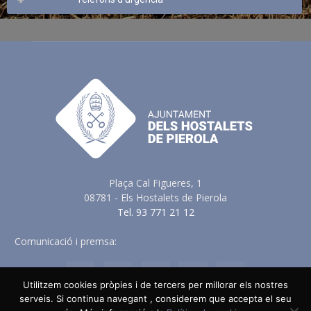
Plaça Cal Figueres, 1
08781 - Els Hostalets de Pierola
Tel. 93 771 21 12
Comunicació i premsa:
comunicacio@elshostaletsdepierola.cat
Utilitzem cookies pròpies i de tercers per millorar els nostres
serveis. Si continua navegant , considerem que accepta el seu