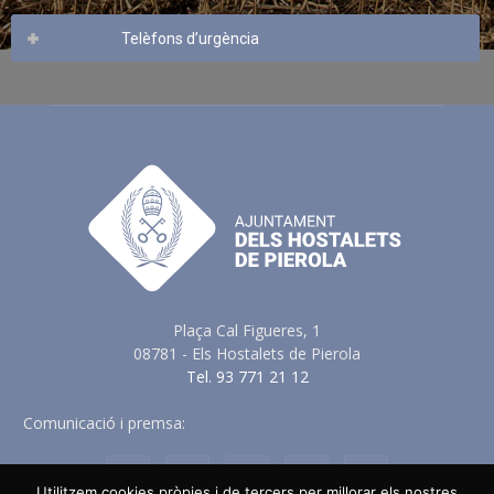
Telèfons d’urgència
Plaça Cal Figueres, 1
08781 - Els Hostalets de Pierola
Tel. 93 771 21 12
Comunicació i premsa:
comunicacio@elshostaletsdepierola.cat
Utilitzem cookies pròpies i de tercers per millorar els nostres