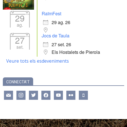
RaïmFest
29
29 ag. 26
ag.
Jocs de Taula
27
27 set. 26
set.
Els Hostalets de Pierola
Veure tots els esdeveniments
CONNECTA’T
mail
instagram
twitter
facebook
youtube
flickr
mobile