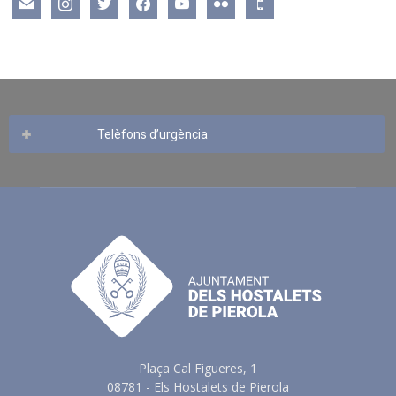
mail
instagram
twitter
facebook
youtube
flickr
mobile
Telèfons d’urgència
Plaça Cal Figueres, 1
08781 - Els Hostalets de Pierola