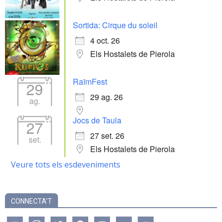
Sortida: Cirque du soleil
4 oct. 26
Els Hostalets de Pierola
RaïmFest
29
29 ag. 26
ag.
Jocs de Taula
27
27 set. 26
set.
Els Hostalets de Pierola
Veure tots els esdeveniments
CONNECTA’T