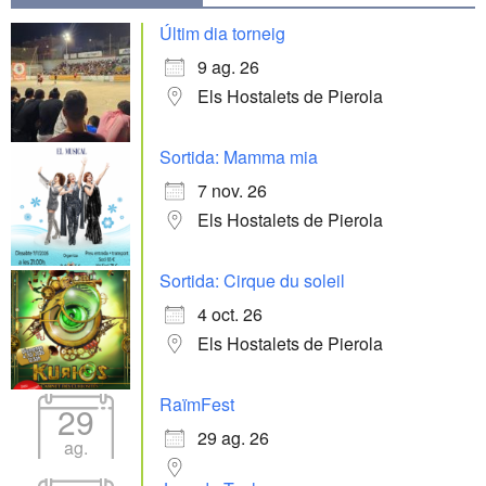
Últim dia torneig
9 ag. 26
Els Hostalets de Pierola
Sortida: Mamma mia
7 nov. 26
Els Hostalets de Pierola
Sortida: Cirque du soleil
4 oct. 26
Els Hostalets de Pierola
RaïmFest
29
29 ag. 26
ag.