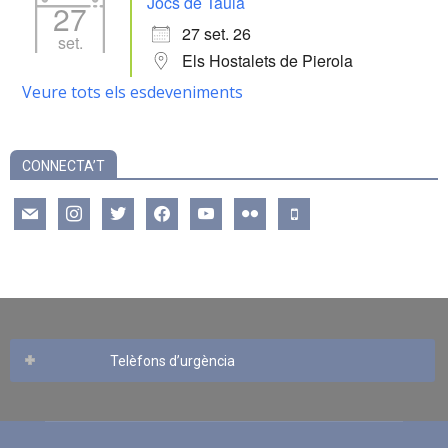
Jocs de Taula
27
27 set. 26
set.
Els Hostalets de Pierola
Veure tots els esdeveniments
CONNECTA’T
mail
instagram
twitter
facebook
youtube
flickr
mobile
Telèfons d’urgència