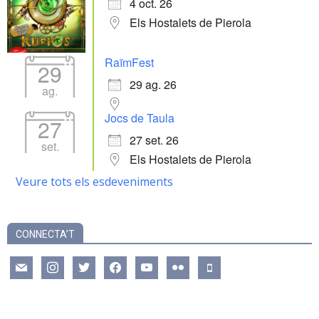
4 oct. 26
Els Hostalets de Pierola
RaïmFest
29
29 ag. 26
ag.
Jocs de Taula
27
27 set. 26
set.
Els Hostalets de Pierola
Veure tots els esdeveniments
CONNECTA’T
mail
instagram
twitter
facebook
youtube
flickr
mobile