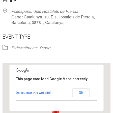
WHERE
Poliesportiu dels Hostalets de Pierola
Carrer Catalunya, 10, Els Hostalets de Pierola,
Barcelona, 08781, Catalunya
EVENT TYPE
Esdeveniments
Esport
This page can't load Google Maps correctly.
Poliesportiu dels Hostalets de
Pierola
OK
Do you own this website?
Carrer Catalunya, 10 - Els Hostalets de Pierola
View Events