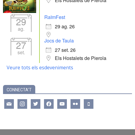
Els Hostalets de Pierola
RaïmFest
29
29 ag. 26
ag.
Jocs de Taula
27
27 set. 26
set.
Els Hostalets de Pierola
Veure tots els esdeveniments
CONNECTA’T
mail
instagram
twitter
facebook
youtube
flickr
mobile