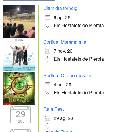
Últim dia torneig
9 ag. 26
Els Hostalets de Pierola
Sortida: Mamma mia
7 nov. 26
Els Hostalets de Pierola
Sortida: Cirque du soleil
4 oct. 26
Els Hostalets de Pierola
RaïmFest
29
29 ag. 26
ag.
Jocs de Taula