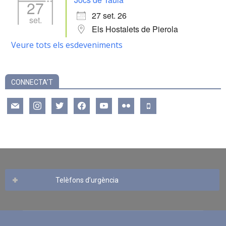
27
27 set. 26
set.
Els Hostalets de Pierola
Veure tots els esdeveniments
CONNECTA’T
mail
instagram
twitter
facebook
youtube
flickr
mobile
Telèfons d’urgència