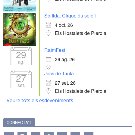
Sortida: Cirque du soleil
4 oct. 26
Els Hostalets de Pierola
RaïmFest
29
29 ag. 26
ag.
Jocs de Taula
27
27 set. 26
set.
Els Hostalets de Pierola
Veure tots els esdeveniments
CONNECTA’T