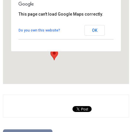
This page can't load Google Maps correctly.
Sala Teatre Casal Català
OK
Do you own this website?
Isidre Vallès , 30 - Els Hostalets de Pierola
View Events