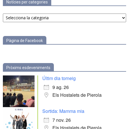
Notícies per categories
Notícies
per
categories
Pàgina de Facebook
Pròxims esdeveniments
Últim dia torneig
9 ag. 26
Els Hostalets de Pierola
Sortida: Mamma mia
7 nov. 26
Els Hostalets de Pierola