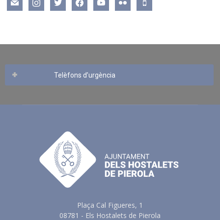
mail
instagram
twitter
facebook
youtube
flickr
mobile
Telèfons d’urgència
Plaça Cal Figueres, 1
08781 - Els Hostalets de Pierola