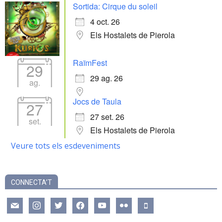
Sortida: Cirque du soleil
4 oct. 26
Els Hostalets de Pierola
RaïmFest
29
29 ag. 26
ag.
Jocs de Taula
27
27 set. 26
set.
Els Hostalets de Pierola
Veure tots els esdeveniments
CONNECTA’T
mail
instagram
twitter
facebook
youtube
flickr
mobile