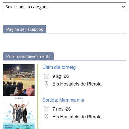
Notícies
per
categories
Pàgina de Facebook
Pròxims esdeveniments
Últim dia torneig
9 ag. 26
Els Hostalets de Pierola
Sortida: Mamma mia
7 nov. 26
Els Hostalets de Pierola