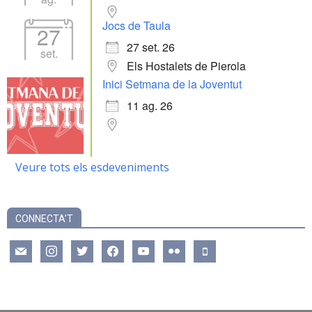
Jocs de Taula
27
27 set. 26
set.
Els Hostalets de Pierola
Inici Setmana de la Joventut
11 ag. 26
Veure tots els esdeveniments
CONNECTA’T
mail
instagram
twitter
facebook
youtube
flickr
mobile