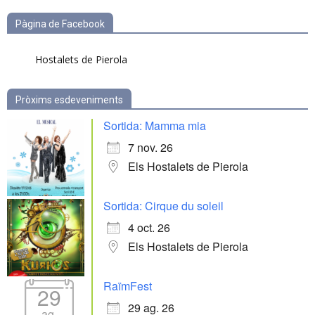
Pàgina de Facebook
Hostalets de Pierola
Pròxims esdeveniments
Sortida: Mamma mia
7 nov. 26
Els Hostalets de Pierola
Sortida: Cirque du soleil
4 oct. 26
Els Hostalets de Pierola
RaïmFest
29
29 ag. 26
ag.