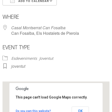
ADD TO CALENDAR
Download ICS
Google Calendar
WHERE
Casal Montserrat Can Fosalba
Can Fosalba, Els Hostalets de Pierola
EVENT TYPE
Esdeveniments
Joventut
joventut
This page can't load Google Maps correctly.
Casal Montserrat Can Fosalba
OK
Do you own this website?