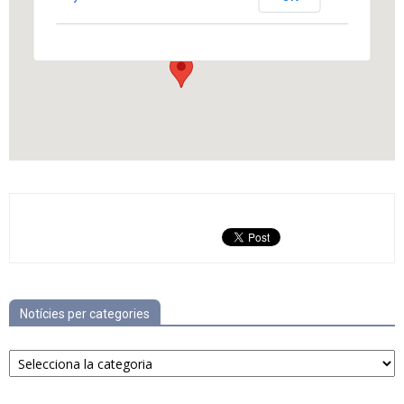
Can Fosalba - Els Hostalets de Pierola
View Events
Notícies per categories
Notícies
per
categories