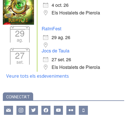
4 oct. 26
Els Hostalets de Pierola
RaïmFest
29
29 ag. 26
ag.
Jocs de Taula
27
27 set. 26
set.
Els Hostalets de Pierola
Veure tots els esdeveniments
CONNECTA’T
mail
instagram
twitter
facebook
youtube
flickr
mobile