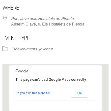
Download ICS
Google Calendar
WHERE
Punt Jove dels Hostalets de Pierola
Anselm Clavé, 6, Els Hostalets de Pierola
EVENT TYPE
Esdeveniments
Joventut
This page can't load Google Maps correctly.
Punt Jove dels Hostalets de Pierola
OK
Do you own this website?
Anselm Clavé, 6 - Els Hostalets de Pierola
View Events