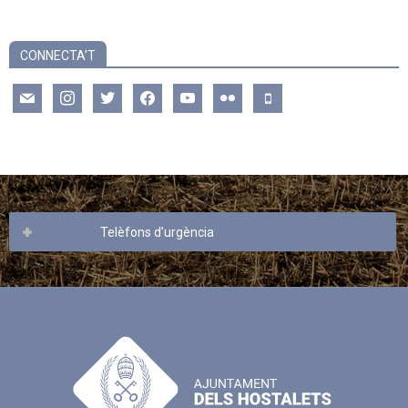
CONNECTA’T
mail
instagram
twitter
facebook
youtube
flickr
mobile
Telèfons d’urgència