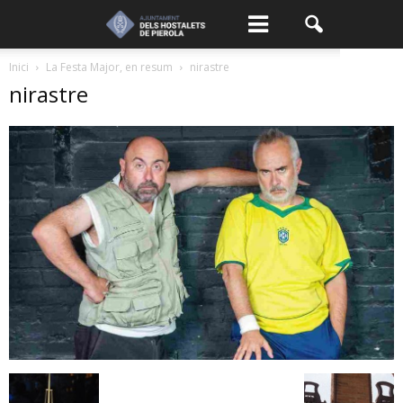
Inici
La Festa Major, en resum
nirastre
nirastre