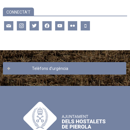
CONNECTA’T
mail
instagram
twitter
facebook
youtube
flickr
mobile
Telèfons d’urgència