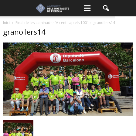
Inici
Final de les caminades ‘A cent cap els 100’
granollers14
granollers14