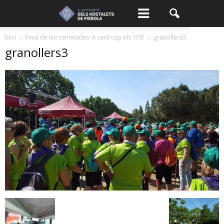
Inici
Final de les caminades ‘A cent cap els 100’
granollers3
granollers3