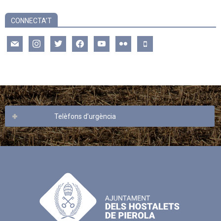
CONNECTA’T
mail
instagram
twitter
facebook
youtube
flickr
mobile
Telèfons d’urgència