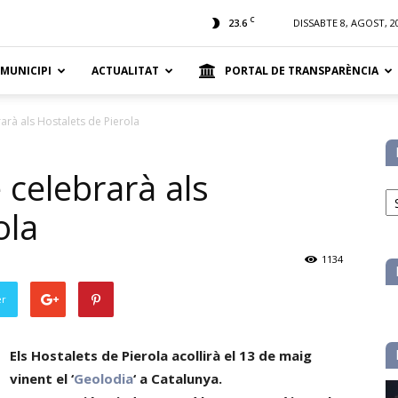
t
C
23.6
DISSABTE 8, AGOST, 2
 MUNICIPI
ACTUALITAT
PORTAL DE TRANSPARÈNCIA
rarà als Hostalets de Pierola
e celebrarà als
No
pe
ola
ca
1134
er
Els Hostalets de Pierola acollirà el 13 de maig
vinent el ‘
Geolodia
‘ a Catalunya.