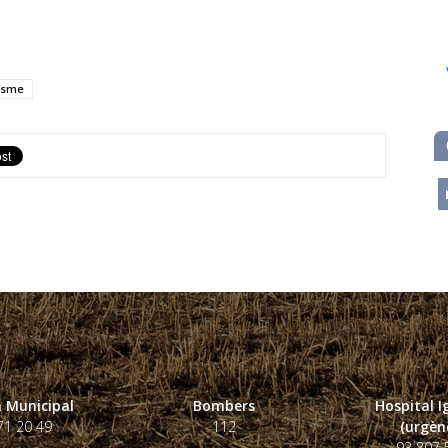
isme
m
 Municipal
Bombers
Hospital 
71 20 49
112
(urgènc
93 807 