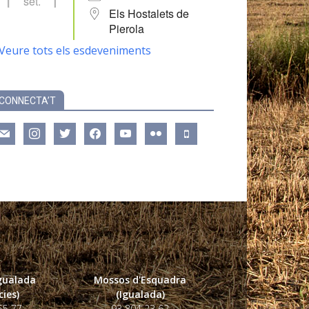
set.
Els Hostalets de
Pierola
Veure tots els esdeveniments
CONNECTA’T
ail
instagram
twitter
facebook
youtube
flickr
mobile
Igualada
Mossos d'Esquadra
ies)
(Igualada)
55 77
93 804 23 62