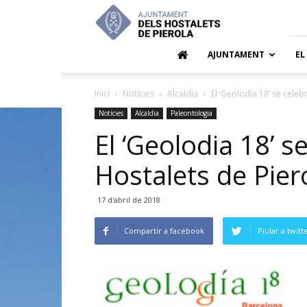
Ajuntamen
dels
Hostalets
de
AJUNTAMENT
EL
Pierola
Inici
Notícies
Alcaldia
El ‘Geolodia 18’ se celeb
Notícies
Alcaldia
Paleontologia
El ‘Geolodia 18’ s
Hostalets de Pier
17 d'abril de 2018
Compartir a facebook
Piular a twitt