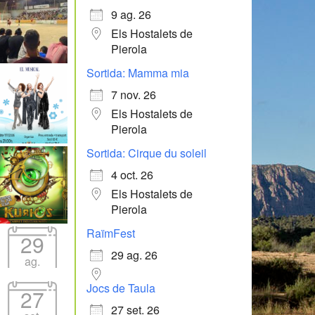
9 ag. 26
Els Hostalets de
Pierola
Sortida: Mamma mia
7 nov. 26
Els Hostalets de
Pierola
Sortida: Cirque du soleil
4 oct. 26
Els Hostalets de
Pierola
RaïmFest
29
29 ag. 26
ag.
Jocs de Taula
27
27 set. 26