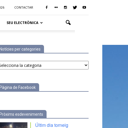
026
CONTACTAR
SEU ELECTRÒNICA
Notícies per categories
tícies
r
tegories
Pàgina de Facebook
Pròxims esdeveniments
Últim dia torneig