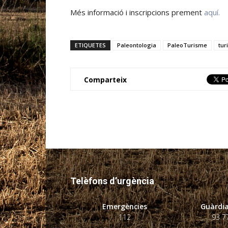
Més informació i inscripcions prement
aquí.
ETIQUETES
Paleontologia
PaleoTurisme
tur
Comparteix
Telèfons d’urgència
Emergències
Guàrdia
112
93 7