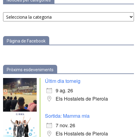
Notícies per categories
Notícies
per
categories
Pàgina de Facebook
Pròxims esdeveniments
Últim dia torneig
9 ag. 26
Els Hostalets de Pierola
Sortida: Mamma mia
7 nov. 26
Els Hostalets de Pierola