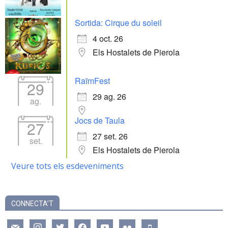
Sortida: Cirque du soleil
4 oct. 26
Els Hostalets de Pierola
RaïmFest
29
29 ag. 26
ag.
Jocs de Taula
27
27 set. 26
set.
Els Hostalets de Pierola
Veure tots els esdeveniments
CONNECTA’T
mail
instagram
twitter
facebook
youtube
flickr
mobile